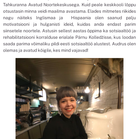
Tahkuranna Avatud Noortekeskusega. Kuid peale keskkooli lõppu
otsustasin minna veidi maailma avastama. Elades mitmetes riikides
nagu näiteks Inglismaa ja Hispaania olen saanud palju
motivatsiooni ja hulganisti ideid, kuidas anda endast parim
siinsetele noortele. Astusin sellest aastas õppima ka sotsiaaltöö ja
rehabilitatsiooni korralduse erialale Pärnu Kolledžisse, kus loodan
saada parima võimaliku pildi eesti sotsiaaltöö alustest. Audrus olen
olemas ja avatud kõigile, kes mind vajavad!